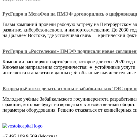
РусГидро и МегаФон на ПМЭФ договорились о цифровизаци
Главы компаний провели рабочую встречу на Петербургском м
развитие, кибербезопасность и импортозамещение. До 2030 го
на Дальнем Востоке, где устойчивая связь — критический факто
РусГидро и «Ростелеком» ПМЭФ подписали новое соглашени
Компании расширяют партнёрство, которое длится с 2020 год
Ключевые направления сотрудничества: 🔸 устойчивые услуги п
интеллекта и аналитики данных; 🔸 облачные вычислительные
Вторсырьё хотят делать из золы с забайкальских ТЭС при 
Молодые учёные Забайкальского госуниверситета разрабатыва
фракции, которые будут возвращаться в хозяйственный оборот.
параметры оборудования. Решено отказаться от конвейерных 
+7 495 109 9 509 (Москва)