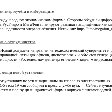
и энергоучёта и киберзащите
еждународном экономическом форуме. Стороны обсудили цифров
да РусГидро и МегаФон планируют развивать защищённые каналы
р надёжности энергоснабжения. Источник: https://t.me/megafon_o
е о сотрудничестве
а. Новый документ направлен на технологический суверенитет и
роводной связи для офисов, диспетчерских и объектов генераци
 мощности «Ростелекома» для энергетических задач; 🔸видеоан
помощи новой установки
ют установку по утилизации золы на тепловых электростанциях
 Об этом 19 мая сообщили в пресс-службе вуза. — Сейчас научн
систем в пользу цилиндрической формы корпуса с пневмоподаче