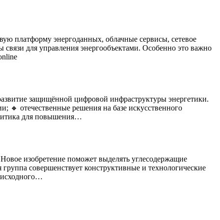
ую платформу энергоданных, облачные сервисы, сетевое
 связи для управления энергообъектами. Особенно это важно
nline
 развитие защищённой цифровой инфраструктуры энергетики.
и; 🔸 отечественные решения на базе искусственного
алитика для повышения…
. Новое изобретение поможет выделять углесодержащие
ая группа совершенствует конструктивные и технологические
й исходного…