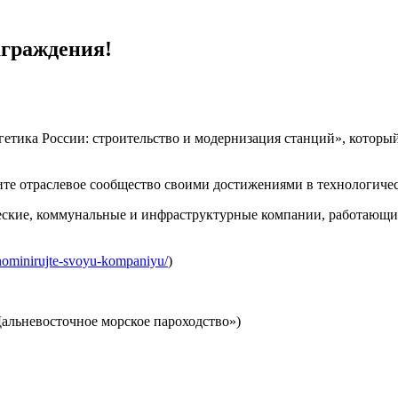
аграждения!
тика России: строительство и модернизация станций», который 
те отраслевое сообщество своими достижениями в технологиче
еские, коммунальные и инфраструктурные компании, работающие
nominirujte-svoyu-kompaniyu/
)
альневосточное морское пароходство»)