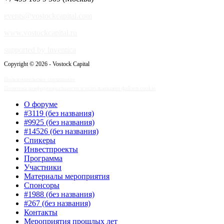
events@vostockcapital.com
www.vostockcapital.ru
supported by Inventica
Copyright © 2026 - Vostock Capital
Пользовательское соглашение
Политика конфиденциальности и использования файлов cookie
О форуме
#3119 (без названия)
#9925 (без названия)
#14526 (без названия)
Спикеры
Инвестпроекты
Программа
Участники
Материалы мероприятия
Спонсоры
#1988 (без названия)
#267 (без названия)
Контакты
Мероприятия прошлых лет